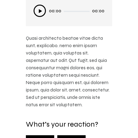
Audio
Audio
00:00
00:00
00:00
00:00
Player
Player
Quasi architecto beatae vitae dicta
sunt, explicabo. nemo enim ipsam
voluptatem, quia voluptas sit,
aspernatur aut odit. Qut fugit, sed quia
consequuntur magni dolores eos, qui
ratione voluptatem sequi nesciunt.
Neque porro quisquam est, qui dolorem
ipsum, quia dolor sit, amet, consectetur.
Sed ut perspiciatis, unde omnis iste
natus error sit voluptatem.
What's your reaction?