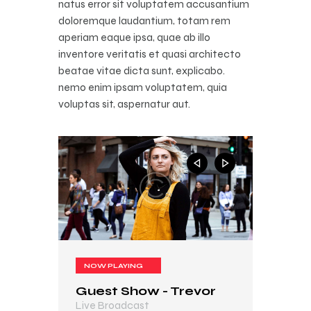
natus error sit voluptatem accusantium
doloremque laudantium, totam rem
aperiam eaque ipsa, quae ab illo
inventore veritatis et quasi architecto
beatae vitae dicta sunt, explicabo.
nemo enim ipsam voluptatem, quia
voluptas sit, aspernatur aut.
NOW PLAYING
NOW PLAYING
Guest Show - Trevor
In My Mind
Live Broadcast
Live Broadcast