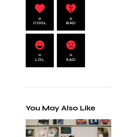
0
0
COOL
BAD
0
0
LOL
SAD
You May Also Like