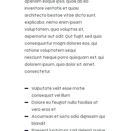
aperiam eaque ipsa, quae ab illo
inventore veritatis et quasi
architecto beatae vitae dicta sunt,
explicabo. nemo enim ipsam
voluptatem, quia voluptas sit,
aspernatur aut odit. Qut fugit, sed quia
consequuntur magni dolores eos, qui
ratione voluptatem sequi
nesciunt. Neque porro quisquam est, qui
dolorem ipsum, quia dolor sit, amet,
consectetur.
Vulputate velit esse motie
consequat vel illum
Dolore eu feugiat nulla facilisis at
vero eros et
Accumsan et iusto odio dignissim qui
blandit
Paesent luptatum zzril delenit augue