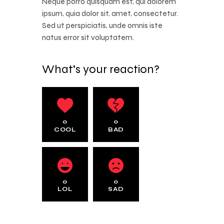
Neque porro quisquam est, qui dolorem
ipsum, quia dolor sit, amet, consectetur.
Sed ut perspiciatis, unde omnis iste
natus error sit voluptatem.
What's your reaction?
0
0
COOL
BAD
0
0
LOL
SAD