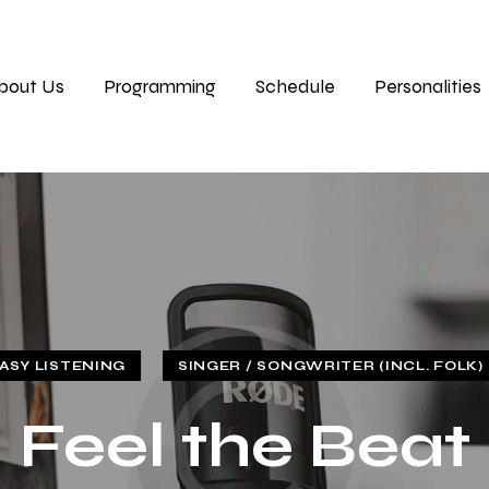
bout Us
Programming
Schedule
Personalities
ASY LISTENING
SINGER / SONGWRITER (INCL. FOLK)
Feel the Beat