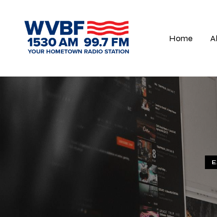
Home
A
E