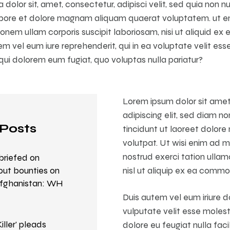
 dolor sit, amet, consectetur, adipisci velit, sed quia no
labore et dolore magnam aliquam quaerat voluptatem. ut e
ionem ullam corporis suscipit laboriosam, nisi ut aliquid e
 vel eum iure reprehenderit, qui in ea voluptate velit ess
 qui dolorem eum fugiat, quo voluptas nulla pariatur?
Lorem ipsum dolor sit ame
adipiscing elit, sed diam
Posts
tincidunt ut laoreet dolor
volutpat. Ut wisi enim ad m
nostrud exerci tation ullamc
 briefed on
nisl ut aliquip ex ea comm
put bounties on
 Afghanistan: WH
Duis autem vel eum iriure do
vulputate velit esse molest
iller’ pleads
dolore eu feugiat nulla facil