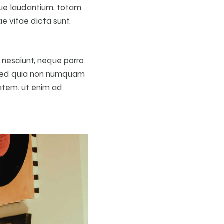
que laudantium, totam
e vitae dicta sunt,
 nesciunt, neque porro
t, sed quia non numquam
atem. ut enim ad