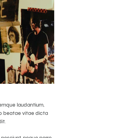
oremque laudantium,
to beatae vitae dicta
it.
 nesciunt, neque porro