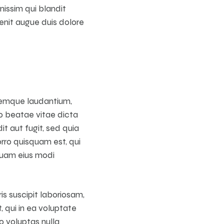
nissim qui blandit
enit augue duis dolore
oremque laudantium,
to beatae vitae dicta
t aut fugit, sed quia
rro quisquam est, qui
mquam eius modi
s suscipit laboriosam,
 qui in ea voluptate
o voluptas nulla