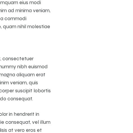
increase
increase
n numquam eius modi
or
or
nim ad minima veniam,
decrease
decrease
x ea commodi
volume.
volume.
e, quam nihil molestiae
t, consectetuer
 nonummy nibh euismod
e magna aliquam erat
inim veniam, quis
orper suscipit lobortis
odo consequat.
lor in hendrerit in
ie consequat, vel illum
isis at vero eros et