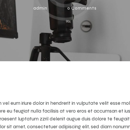
admin
0
Comments
 vel eum iriure dolor in hendrerit in vulputate velit esse mo
ore eu feugiat nulla facilisis at vero eros et accumsan et iu
raesent luptatum zzril delenit augue duis dolore te feugait n
lor sit amet, consectetuer adipiscing elit, sed diam nonu