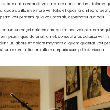
omnis iste natus error sit voluptatem accusantium dolorem
 quae ab illo inventore veritatis et quasi architecto beata
psam voluptatem, quia voluptas sit, aspernatur aut odit.
nsequuntur magni dolores eos, qui ratione voluptatem sequi
em ipsum, quia dolor sit, amet, consectetur, adipisci veli
idunt, ut labore et dolore magnam aliquam quaerat volupt
strum exercitationem ullam corporis suscipit laboriosam.