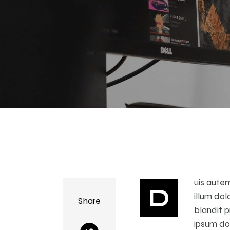
uis autem
D
illum dol
Share
blandit p
ipsum do