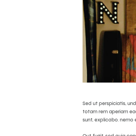
Sed ut perspiciatis, u
totam rem aperiam eaqu
sunt, explicabo. nemo e
Qut fugit, sed quia co