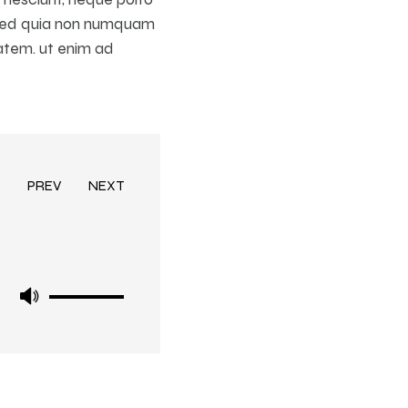
t, sed quia non numquam
atem. ut enim ad
PREV
NEXT
Use
Use
Up/Down
Up/Down
Arrow
Arrow
keys
keys
to
to