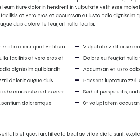
l eum iriure dolor in hendrerit in vulputate velit esse moles
 facilisis at vero eros et accumsan et iusto odio dignissim 
ugue duis dolore te feugait nulla facilisi.
e motie consequat vel illum
Vulputate velit esse mo
lla facilisis at vero eros et
Dolore eu feugiat nulla f
dio dignissim qui blandit
Accumsan et iusto odio 
ril delenit augue duis
Paesent luptatum zzril 
 unde omnis iste natus error
Sed ut perspiciatis, und
usantium doloremque
St voluptatem accusa
 veritatis et quasi architecto beatae vitae dicta sunt, exp