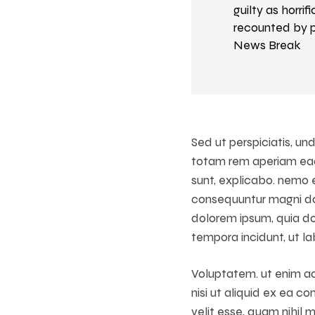
guilty as horrif
recounted by p
News Break
Sed ut perspiciatis, u
totam rem aperiam eaqu
sunt, explicabo. nemo e
consequuntur magni dol
dolorem ipsum, quia dol
tempora incidunt, ut 
Voluptatem. ut enim ad
nisi ut aliquid ex ea 
velit esse, quam nihil 