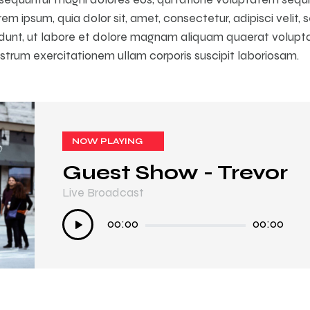
em ipsum, quia dolor sit, amet, consectetur, adipisci veli
idunt, ut labore et dolore magnam aliquam quaerat volupt
strum exercitationem ullam corporis suscipit laboriosam.
NOW PLAYING
NOW PLAYING
Guest Show - Trevor
In My Mind
Live Broadcast
Live Broadcast
Audio
Audio
00:00
00:00
00:00
00:00
Player
Player