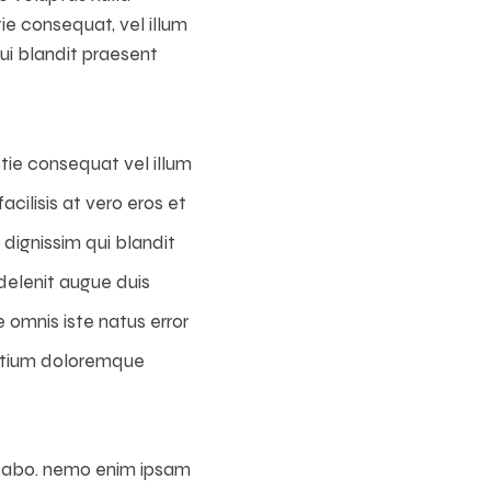
tie consequat, vel illum
qui blandit praesent
tie consequat vel illum
acilisis at vero eros et
dignissim qui blandit
delenit augue duis
e omnis iste natus error
ntium doloremque
licabo. nemo enim ipsam