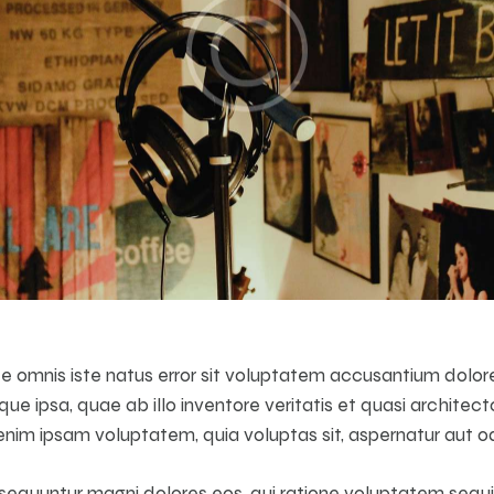
nde omnis iste natus error sit voluptatem accusantium dol
e ipsa, quae ab illo inventore veritatis et quasi architec
nim ipsam voluptatem, quia voluptas sit, aspernatur aut od
nsequuntur magni dolores eos, qui ratione voluptatem sequi