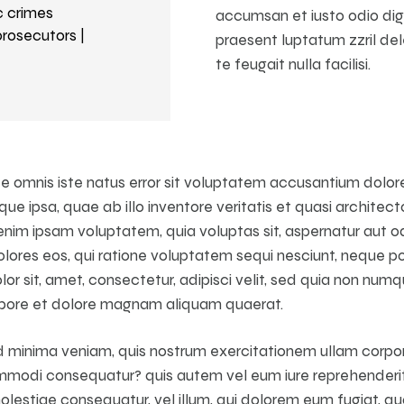
ic crimes
accumsan et iusto odio dig
rosecutors |
praesent luptatum zzril del
te feugait nulla facilisi.
nde omnis iste natus error sit voluptatem accusantium dol
e ipsa, quae ab illo inventore veritatis et quasi architec
nim ipsam voluptatem, quia voluptas sit, aspernatur aut odi
ores eos, qui ratione voluptatem sequi nesciunt, neque po
or sit, amet, consectetur, adipisci velit, sed quia non nu
labore et dolore magnam aliquam quaerat.
 minima veniam, quis nostrum exercitationem ullam corpori
commodi consequatur? quis autem vel eum iure reprehenderit,
molestiae consequatur, vel illum, qui dolorem eum fugiat, qu